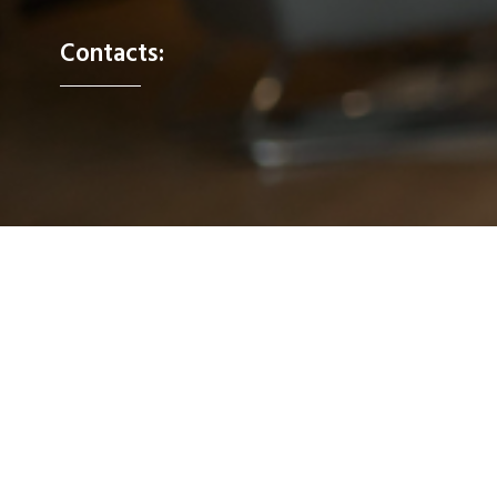
Contacts:
Bénin : (+229) ‪01 44 59 77 40‬