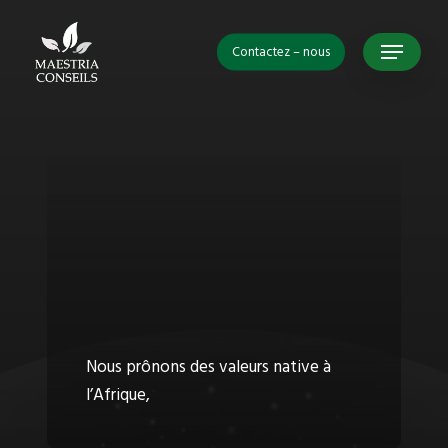
Skip
Menu
to
Contactez – nous
Close
main
Menu
content
Nous prônons des valeurs native à
l’Afrique,