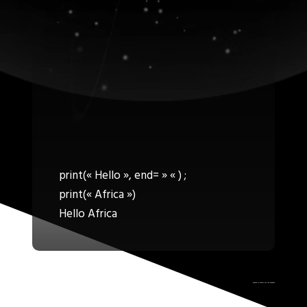
print(« Hello », end= » « ) ;
print(« Africa »)
Hello Africa
Passez la souris sur les ombres