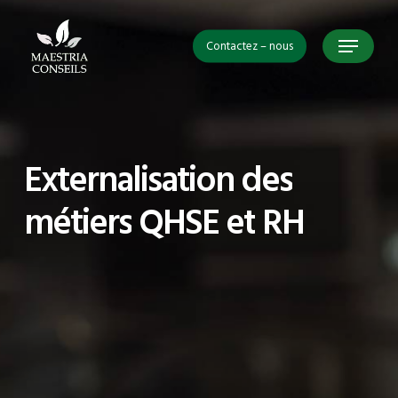
Skip
Menu
to
Contactez – nous
Close
main
Menu
content
Externalisation
des
métiers
QHSE
et
RH