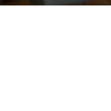
Contacts:
Bénin : (+229) ‪01 44 59 77 40‬
Bénin : (+229) 01 69 27 76 31